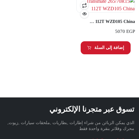
Transmate 265/70R15 112T WZD105 China
5070
EGP
إضافة إلى السلة
تسوق عبر متجرنا الإلكتروني
الذي يمكن الزبائن من شراء إطارات ,بطاريات ,ملحقات سيارات ,زيوت,
محرك وفلاتر بنقرة واحدة فقط