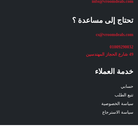
info@vroomdeals.com
تحتاج إلى مساعدة ؟
cs@vroomdeals.com
01009290032
49 شارع الحجاز المهندسين
خدمة العملاء
حسابي
Kumho
إضافة إلى السلة
235/55ZR17
تتبع الطلب
103Y
PS72
سياسة الخصوصية
Korea
Kumho
إضافة إلى السلة
اشتري الان
سياسة الاسترجاع
quantity
235/55ZR17
اشتري الان
103Y
المتجر
ابحث الأن
المفضلة
حسابي
الأقسام
PS72
Korea
معلومات تفيدك
quantity