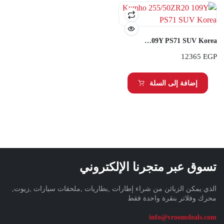
Kumho 255/50ZR20 109Y PS71 SUV Korea
12365
EGP
إضافة إلى السلة
تسوق عبر متجرنا الإلكتروني
الذي يمكن الزبائن من شراء إطارات ,بطاريات ,ملحقات سيارات ,زيوت,
محرك وفلاتر بنقرة واحدة فقط
info@vroomdeals.com