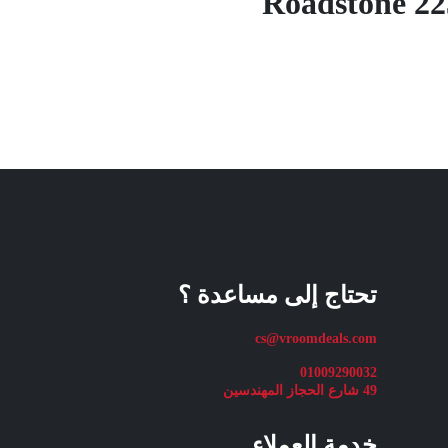
Roadstone 22
تحتاج إلى مساعدة ؟
cs@vroomdeals.com
01009290032
49 شارع الحجاز المهندسين
خدمة العملاء