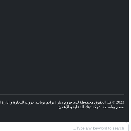
2023
© كل الحقوق محفوظة لدى
فروم ديلز
| برايم يونايتد جروب للتجارة و ادار
صمم بواسطة
شركة ثينك للدعاية و الإعلان