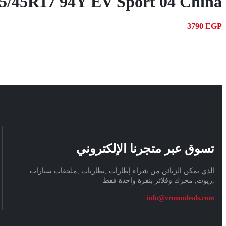
5/45R17 94Y EV Sport 04 China
3790
EGP
تسوق عبر متجرنا الإلكتروني
الذي يمكن الزبائن من شراء إطارات ,بطاريات ,ملحقات سيارات
,زيوت, محرك وفلاتر بنقرة واحدة فقط
info@vroomdeals.com