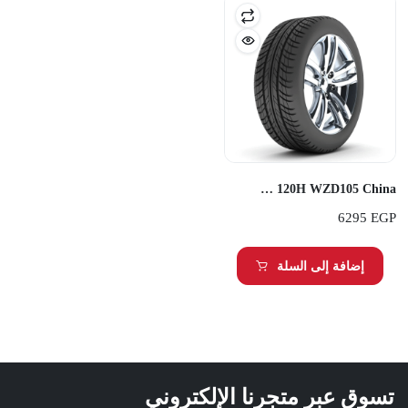
Transmate 285/60R18 120H WZD105 China
6295
EGP
إضافة إلى السلة
تسوق عبر متجرنا الإلكتروني