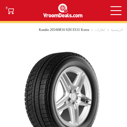
0
الرئيسية
اطارات
Kumho 205/60R16 92H ES31 Korea