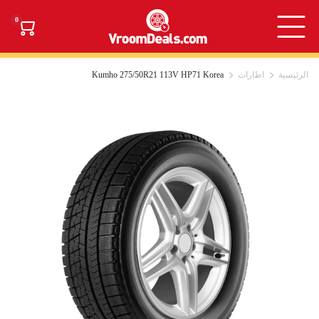
0
الرئيسية
اطارات
Kumho 275/50R21 113V HP71 Korea