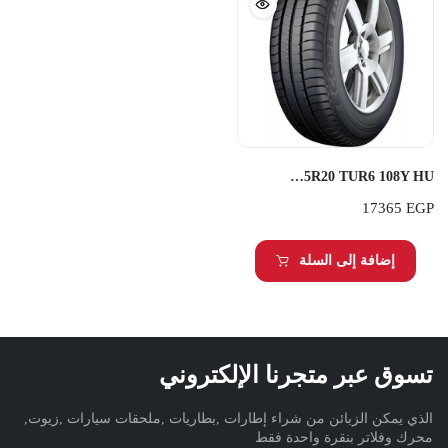
Bridgestone 265/45R20 TUR6 108Y HU
17365
EGP
إضافة إلى السلة
تسوق عبر متجرنا الإلكتروني
الذي يمكن الزبائن من شراء إطارات ,بطاريات ,ملحقات سيارات ,زيوت,
محرك وفلاتر بنقرة واحدة فقط