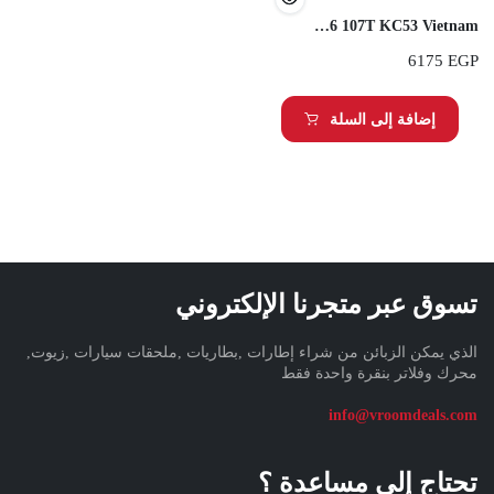
Kumho 195/75R16 107T KC53 Vietnam
6175
EGP
إضافة إلى السلة
تسوق عبر متجرنا الإلكتروني
الذي يمكن الزبائن من شراء إطارات ,بطاريات ,ملحقات سيارات ,زيوت,
محرك وفلاتر بنقرة واحدة فقط
info@vroomdeals.com
تحتاج إلى مساعدة ؟