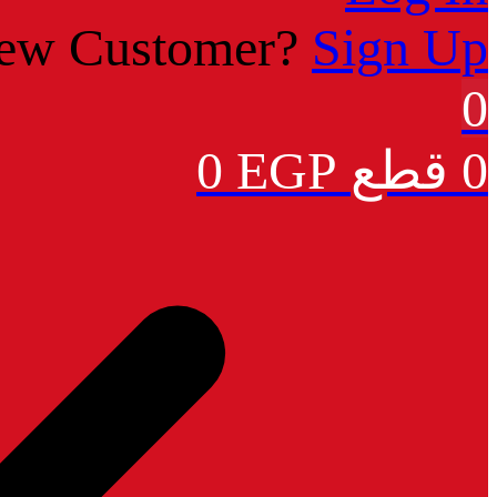
ew Customer?
Sign Up
0
0 قطع
EGP
0