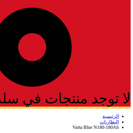
لا توجد منتجات في سل
الرئيسية
البطاريات
Varta Blue N180-180Ah