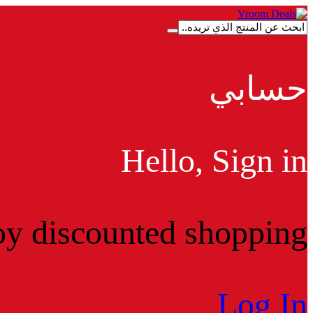
حسابي
Hello, Sign in
y discounted shopping!
Log In