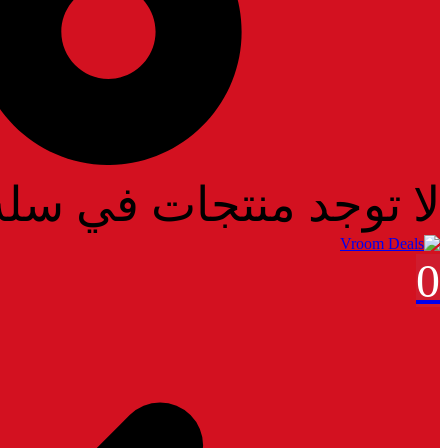
لا توجد منتجات في سل
0