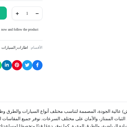
WestLake
165/65R13
77T
RP18
TH
s now and follow the product.
quantity
الأقسام:
اطارات
السيارات
,
) عالية الجودة، المصممة لتناسب مختلف أنواع السيارات والطرق وظر
 الثبات الممتاز، والأمان على مختلف السرعات. نوفر جميع المقاسات الش
ة اليومية، القيادة الرياضية، والطرق الوعرة. كما نوفر دعمًا فنيًا متخصصًا