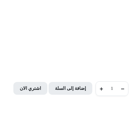
WestLake
إضافة إلى السلة
اشتري الان
165/65R13
77T
RP18
TH
quantity