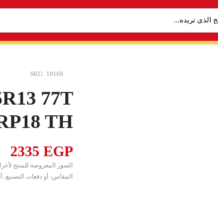
SKU:
19168
R13 77T
RP18 TH
2335
EGP
الصور المعروضة للمنتج لأغر
المقاس، أو دفعات التصنيع، أو