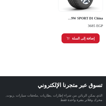
Transmate 245/45ZR17 99W SPORT D1 China
3685
EGP
إضافة إلى السلة
تسوق عبر متجرنا الإلكتروني
الذي يمكن الزبائن من شراء إطارات ,بطاريات ,ملحقات سيارات ,زيوت,
محرك وفلاتر بنقرة واحدة فقط