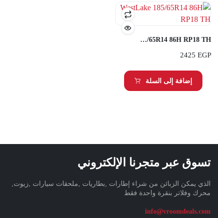
WestLake 185/65R14 86H RP18 TH
2425
EGP
إضافة إلى السلة
تسوق عبر متجرنا الإلكتروني
الذي يمكن الزبائن من شراء إطارات ,بطاريات ,ملحقات سيارات ,زيوت,
محرك وفلاتر بنقرة واحدة فقط
info@vroomdeals.com