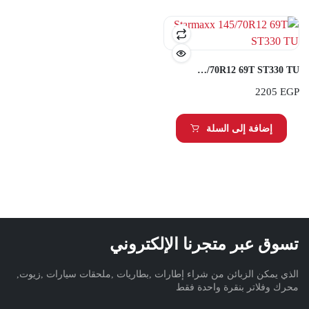
Starmaxx 145/70R12 69T ST330 TU
2205
EGP
إضافة إلى السلة
تسوق عبر متجرنا الإلكتروني
الذي يمكن الزبائن من شراء إطارات ,بطاريات ,ملحقات سيارات ,زيوت,
محرك وفلاتر بنقرة واحدة فقط