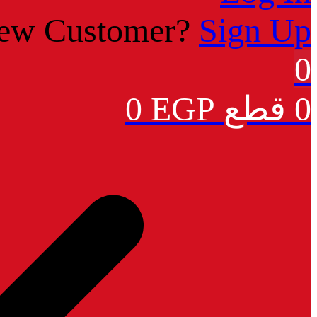
ew Customer?
Sign Up
0
0
EGP
0 قطع